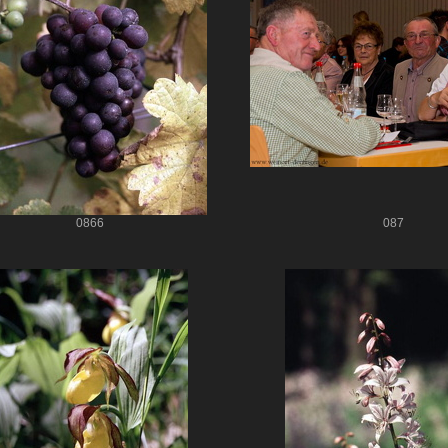
0866
087