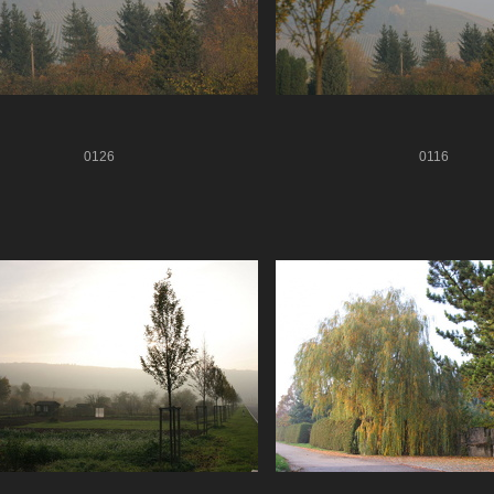
0126
0116