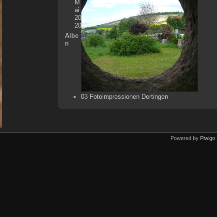
M
ai
20
20
Albe
n
03 Fotoimpressionen Dertingen
Powered by
Piwigo