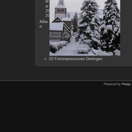
M
ai
20
20
Albe
n
02 Fotoimpressionen Dertingen
Powered by
Piwigo