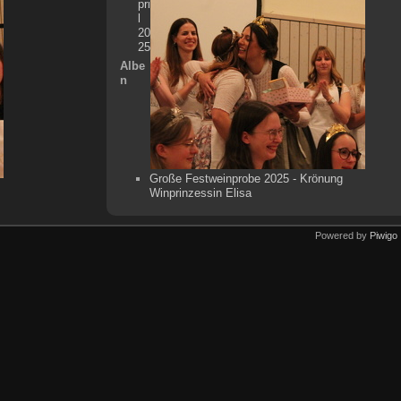
pri
l
20
25
Albe
n
Große Festweinprobe 2025 - Krönung
Winprinzessin Elisa
Powered by
Piwigo