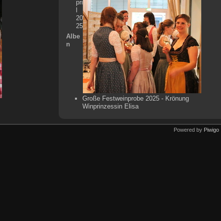
pri
l
20
25
Albe
n
Große Festweinprobe 2025 - Krönung
Winprinzessin Elisa
Powered by
Piwigo