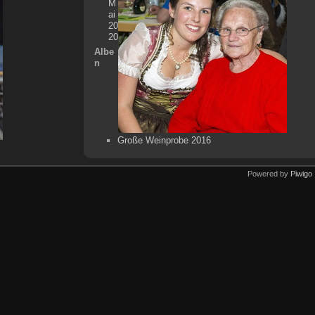
M
ai
20
20
Albe
n
Große Weinprobe 2016
Powered by
Piwigo