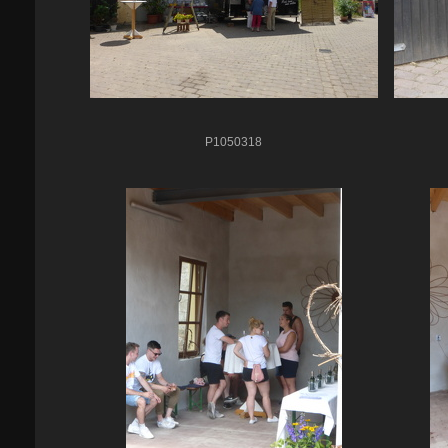
P1050318