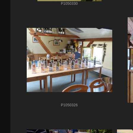
P1050330
P1050326