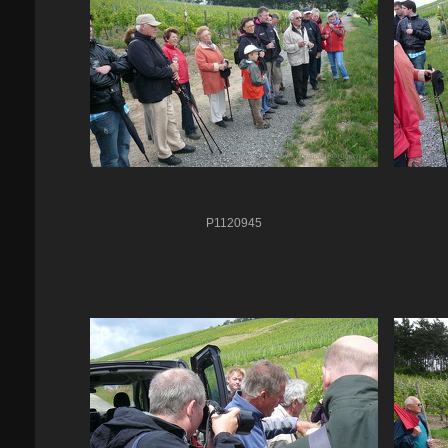
P1120945